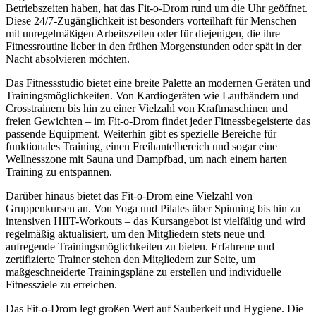
Betriebszeiten haben, hat das Fit-o-Drom rund um die Uhr geöffnet.
Diese 24/7-Zugänglichkeit ist besonders vorteilhaft für Menschen
mit unregelmäßigen Arbeitszeiten oder für diejenigen, die ihre
Fitnessroutine lieber in den frühen Morgenstunden oder spät in der
Nacht absolvieren möchten.
Das Fitnessstudio bietet eine breite Palette an modernen Geräten und
Trainingsmöglichkeiten. Von Kardiogeräten wie Laufbändern und
Crosstrainern bis hin zu einer Vielzahl von Kraftmaschinen und
freien Gewichten – im Fit-o-Drom findet jeder Fitnessbegeisterte das
passende Equipment. Weiterhin gibt es spezielle Bereiche für
funktionales Training, einen Freihantelbereich und sogar eine
Wellnesszone mit Sauna und Dampfbad, um nach einem harten
Training zu entspannen.
Darüber hinaus bietet das Fit-o-Drom eine Vielzahl von
Gruppenkursen an. Von Yoga und Pilates über Spinning bis hin zu
intensiven HIIT-Workouts – das Kursangebot ist vielfältig und wird
regelmäßig aktualisiert, um den Mitgliedern stets neue und
aufregende Trainingsmöglichkeiten zu bieten. Erfahrene und
zertifizierte Trainer stehen den Mitgliedern zur Seite, um
maßgeschneiderte Trainingspläne zu erstellen und individuelle
Fitnessziele zu erreichen.
Das Fit-o-Drom legt großen Wert auf Sauberkeit und Hygiene. Die