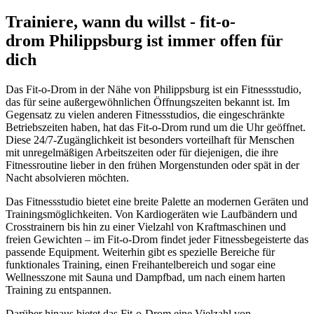
Trainiere, wann du willst - fit-o-
drom Philippsburg ist immer offen für
dich
Das Fit-o-Drom in der Nähe von Philippsburg ist ein Fitnessstudio,
das für seine außergewöhnlichen Öffnungszeiten bekannt ist. Im
Gegensatz zu vielen anderen Fitnessstudios, die eingeschränkte
Betriebszeiten haben, hat das Fit-o-Drom rund um die Uhr geöffnet.
Diese 24/7-Zugänglichkeit ist besonders vorteilhaft für Menschen
mit unregelmäßigen Arbeitszeiten oder für diejenigen, die ihre
Fitnessroutine lieber in den frühen Morgenstunden oder spät in der
Nacht absolvieren möchten.
Das Fitnessstudio bietet eine breite Palette an modernen Geräten und
Trainingsmöglichkeiten. Von Kardiogeräten wie Laufbändern und
Crosstrainern bis hin zu einer Vielzahl von Kraftmaschinen und
freien Gewichten – im Fit-o-Drom findet jeder Fitnessbegeisterte das
passende Equipment. Weiterhin gibt es spezielle Bereiche für
funktionales Training, einen Freihantelbereich und sogar eine
Wellnesszone mit Sauna und Dampfbad, um nach einem harten
Training zu entspannen.
Darüber hinaus bietet das Fit-o-Drom eine Vielzahl von