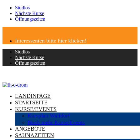
Studios
Nächste Kurse
Öffnungszeiten
Interessenten bitte hier klicken!
Studios
Nächste Kurse
Öffnungszeiten
LANDINPAGE
STARTSEITE
KURSE/EVENTS
Kursplan Walldorf
Noch mehr Kurse/Events
ANGEBOTE
SAUNAZEITEN