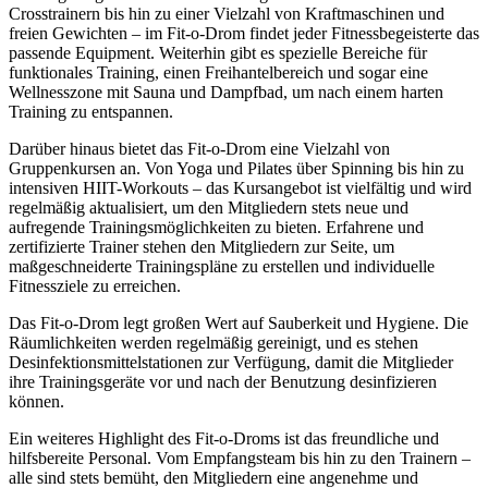
Crosstrainern bis hin zu einer Vielzahl von Kraftmaschinen und
freien Gewichten – im Fit-o-Drom findet jeder Fitnessbegeisterte das
passende Equipment. Weiterhin gibt es spezielle Bereiche für
funktionales Training, einen Freihantelbereich und sogar eine
Wellnesszone mit Sauna und Dampfbad, um nach einem harten
Training zu entspannen.
Darüber hinaus bietet das Fit-o-Drom eine Vielzahl von
Gruppenkursen an. Von Yoga und Pilates über Spinning bis hin zu
intensiven HIIT-Workouts – das Kursangebot ist vielfältig und wird
regelmäßig aktualisiert, um den Mitgliedern stets neue und
aufregende Trainingsmöglichkeiten zu bieten. Erfahrene und
zertifizierte Trainer stehen den Mitgliedern zur Seite, um
maßgeschneiderte Trainingspläne zu erstellen und individuelle
Fitnessziele zu erreichen.
Das Fit-o-Drom legt großen Wert auf Sauberkeit und Hygiene. Die
Räumlichkeiten werden regelmäßig gereinigt, und es stehen
Desinfektionsmittelstationen zur Verfügung, damit die Mitglieder
ihre Trainingsgeräte vor und nach der Benutzung desinfizieren
können.
Ein weiteres Highlight des Fit-o-Droms ist das freundliche und
hilfsbereite Personal. Vom Empfangsteam bis hin zu den Trainern –
alle sind stets bemüht, den Mitgliedern eine angenehme und