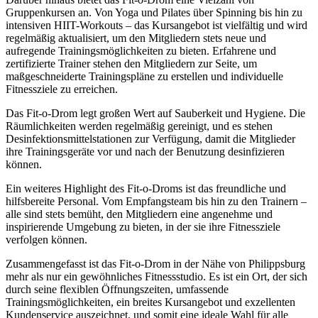
Gruppenkursen an. Von Yoga und Pilates über Spinning bis hin zu
intensiven HIIT-Workouts – das Kursangebot ist vielfältig und wird
regelmäßig aktualisiert, um den Mitgliedern stets neue und
aufregende Trainingsmöglichkeiten zu bieten. Erfahrene und
zertifizierte Trainer stehen den Mitgliedern zur Seite, um
maßgeschneiderte Trainingspläne zu erstellen und individuelle
Fitnessziele zu erreichen.
Das Fit-o-Drom legt großen Wert auf Sauberkeit und Hygiene. Die
Räumlichkeiten werden regelmäßig gereinigt, und es stehen
Desinfektionsmittelstationen zur Verfügung, damit die Mitglieder
ihre Trainingsgeräte vor und nach der Benutzung desinfizieren
können.
Ein weiteres Highlight des Fit-o-Droms ist das freundliche und
hilfsbereite Personal. Vom Empfangsteam bis hin zu den Trainern –
alle sind stets bemüht, den Mitgliedern eine angenehme und
inspirierende Umgebung zu bieten, in der sie ihre Fitnessziele
verfolgen können.
Zusammengefasst ist das Fit-o-Drom in der Nähe von Philippsburg
mehr als nur ein gewöhnliches Fitnessstudio. Es ist ein Ort, der sich
durch seine flexiblen Öffnungszeiten, umfassende
Trainingsmöglichkeiten, ein breites Kursangebot und exzellenten
Kundenservice auszeichnet, und somit eine ideale Wahl für alle