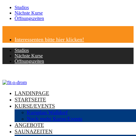
Studios
Nächste Kurse
Öffnungszeiten
Interessenten bitte hier klicken!
Studios
Nächste Kurse
Öffnungszeiten
LANDINPAGE
STARTSEITE
KURSE/EVENTS
Kursplan Walldorf
Noch mehr Kurse/Events
ANGEBOTE
SAUNAZEITEN