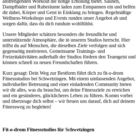
anstrengenden Workout die nötige Erholung bietet. Saunen,
Dampfbäder und Ruheräume laden zum Entspannen ein und helfen
dir dabei, Körper und Geist in Einklang zu bringen. Regelmäßige
Wellness-Workshops und Events runden unser Angebot ab und
sorgen dafür, dass du dich rundum wohlfühlst.
Unsere Mitglieder schätzen besonders die freundliche und
unterstützende Atmosphäre, die in unseren Studios herrscht. Hier
triffst du auf Menschen, die dieselben Ziele verfolgen und sich
gegenseitig motivieren. Gemeinsame Trainings- und
Freizeitaktivitäten außerhalb der Studios fördern den Teamgeist und
können schnell zu neuen Freundschaften führen.
Kurz gesagt: Dein Weg zur Bestform führt dich zu fit-o-drom
Fitnessstudios bei Schwetzingen. Mit einem umfassenden Angebot,
individueller Betreuung und einer einladenden Community bieten
wir dir alles, was du brauchst, um deine Fitnessziele zu erreichen
und ein gesünderes, glücklicheres Leben zu führen. Komm vorbei
und überzeuge dich selbst – wir freuen uns darauf, dich auf deinem
Fitnessweg zu begleiten!
Fit-o-drom Fitnessstudios für Schwetzingen