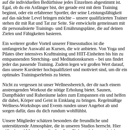
auf die individuellen Bedürfnisse jedes Einzelnen abgestimmt ist.
Egal, ob du ein Anfänger bist, der gerade erst mit dem Training
beginnt, oder ein erfahrener Sportler, der seine Leistungsfähigkeit
auf das nächste Level bringen möchte – unsere qualifizierten Trainer
stehen dir mit Rat und Tat zur Seite. Sie entwickeln gemeinsam mit
dir personalisierte Trainings- und Ernährungspläne, die auf deinen
Zielen und Fähigkeiten basieren.
Ein weiterer großer Vorteil unserer Fitnessstudios ist die
umfangreiche Auswahl an Kursen, die wir anbieten. Von Yoga und
Pilates über intensives Krafttraining und HIIT-Einheiten bis hin zu
entspannenden Stretching- und Meditationskursen – bei uns findet
jeder das passende Training. Zudem legen wir großen Wert darauf,
dass unsere Kursleiter hochqualifiziert und motiviert sind, um dir ein
optimales Trainingserlebnis zu bieten.
Nicht zu vergessen ist unser Wellnessbereich, der dir nach einem
anstrengenden Workout die nötige Erholung bietet. Saunen,
Dampfbäder und Ruheräume laden zum Entspannen ein und helfen
dir dabei, Körper und Geist in Einklang zu bringen. Regelmäßige
Wellness-Workshops und Events runden unser Angebot ab und
sorgen dafür, dass du dich rundum wohlfühlst.
Unsere Mitglieder schätzen besonders die freundliche und
unterstützende Atmosphäre, die in unseren Studios herrscht. Hier