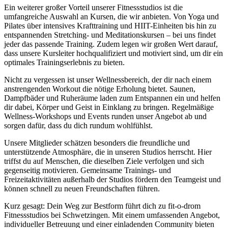
Ein weiterer großer Vorteil unserer Fitnessstudios ist die
umfangreiche Auswahl an Kursen, die wir anbieten. Von Yoga und
Pilates über intensives Krafttraining und HIIT-Einheiten bis hin zu
entspannenden Stretching- und Meditationskursen – bei uns findet
jeder das passende Training. Zudem legen wir großen Wert darauf,
dass unsere Kursleiter hochqualifiziert und motiviert sind, um dir ein
optimales Trainingserlebnis zu bieten.
Nicht zu vergessen ist unser Wellnessbereich, der dir nach einem
anstrengenden Workout die nötige Erholung bietet. Saunen,
Dampfbäder und Ruheräume laden zum Entspannen ein und helfen
dir dabei, Körper und Geist in Einklang zu bringen. Regelmäßige
Wellness-Workshops und Events runden unser Angebot ab und
sorgen dafür, dass du dich rundum wohlfühlst.
Unsere Mitglieder schätzen besonders die freundliche und
unterstützende Atmosphäre, die in unseren Studios herrscht. Hier
triffst du auf Menschen, die dieselben Ziele verfolgen und sich
gegenseitig motivieren. Gemeinsame Trainings- und
Freizeitaktivitäten außerhalb der Studios fördern den Teamgeist und
können schnell zu neuen Freundschaften führen.
Kurz gesagt: Dein Weg zur Bestform führt dich zu fit-o-drom
Fitnessstudios bei Schwetzingen. Mit einem umfassenden Angebot,
individueller Betreuung und einer einladenden Community bieten