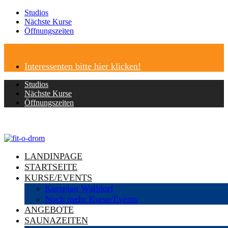
Studios
Nächste Kurse
Öffnungszeiten
Interessenten bitte hier klicken!
Studios
Nächste Kurse
Öffnungszeiten
LANDINPAGE
STARTSEITE
KURSE/EVENTS
Kursplan Walldorf
Noch mehr Kurse/Events
ANGEBOTE
SAUNAZEITEN