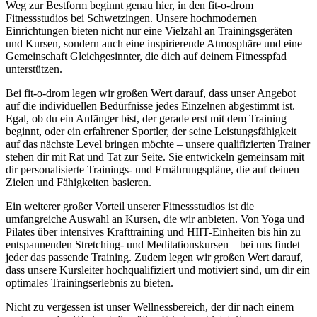
Weg zur Bestform beginnt genau hier, in den fit-o-drom
Fitnessstudios bei Schwetzingen. Unsere hochmodernen
Einrichtungen bieten nicht nur eine Vielzahl an Trainingsgeräten
und Kursen, sondern auch eine inspirierende Atmosphäre und eine
Gemeinschaft Gleichgesinnter, die dich auf deinem Fitnesspfad
unterstützen.
Bei fit-o-drom legen wir großen Wert darauf, dass unser Angebot
auf die individuellen Bedürfnisse jedes Einzelnen abgestimmt ist.
Egal, ob du ein Anfänger bist, der gerade erst mit dem Training
beginnt, oder ein erfahrener Sportler, der seine Leistungsfähigkeit
auf das nächste Level bringen möchte – unsere qualifizierten Trainer
stehen dir mit Rat und Tat zur Seite. Sie entwickeln gemeinsam mit
dir personalisierte Trainings- und Ernährungspläne, die auf deinen
Zielen und Fähigkeiten basieren.
Ein weiterer großer Vorteil unserer Fitnessstudios ist die
umfangreiche Auswahl an Kursen, die wir anbieten. Von Yoga und
Pilates über intensives Krafttraining und HIIT-Einheiten bis hin zu
entspannenden Stretching- und Meditationskursen – bei uns findet
jeder das passende Training. Zudem legen wir großen Wert darauf,
dass unsere Kursleiter hochqualifiziert und motiviert sind, um dir ein
optimales Trainingserlebnis zu bieten.
Nicht zu vergessen ist unser Wellnessbereich, der dir nach einem